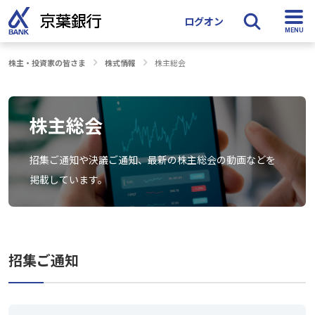
ログオン
株主・投資家の皆さま
株式情報
株主総会
検索
株主総会
招集ご通知や決議ご通知、最新の株主総会の動画などを
掲載しています。
招集ご通知