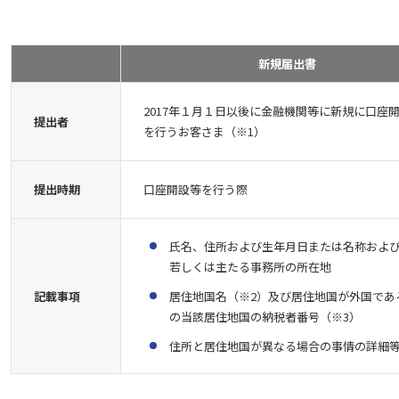
新規届出書
2017年１月１日以後に金融機関等に新規に口座
提出者
を行うお客さま（※1）
提出時期
口座開設等を行う際
氏名、住所および生年月日または名称およ
若しくは主たる事務所の所在地
記載事項
居住地国名（※2）及び居住地国が外国であ
の当該居住地国の納税者番号（※3）
住所と居住地国が異なる場合の事情の詳細