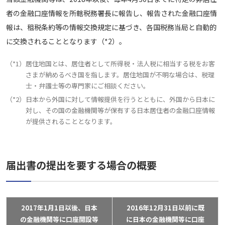
者の金融口座情報を所轄税務署長に報告し、報告された金融口座情
報は、租税条約等の情報交換規定に基づき、各国税務当局と自動的
に交換されることとなります（*2）。
（*1）
居住地国とは、居住者として所得税・法人税に相当する税をお客
さまが納めるべき国を指します。居住地国が不明な場合は、税理
士・弁護士等の専門家にご相談ください。
（*2）
日本から外国に対して情報提供を行うとともに、外国から日本に
対し、その国の金融機関等が保有する日本居住者の金融口座情報
が提供されることとなります。
届出書の提出を要する場合の概要
2017年1月1日以後、日本
2016年12月31日以前に既
の金融機関等に
口座開設等
に日本の金融機関等に
口座