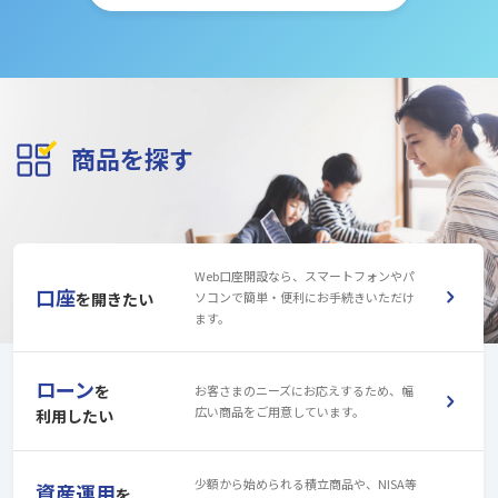
商品を探す
Web口座開設なら、スマートフォンやパ
口座
を
開きたい
ソコンで簡単・便利にお手続きいただけ
ます。
ローン
を
お客さまのニーズにお応えするため、幅
広い商品をご用意しています。
利用したい
少額から始められる積立商品や、NISA等
資産運用
を