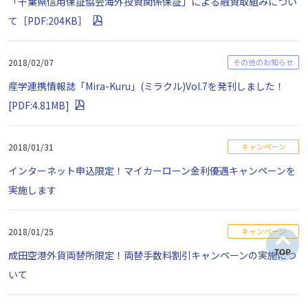
「千葉県信用保証協会海外投資関係保証」による融資取組みについ
て［PDF:204KB］
2018/02/07
その他のお知らせ
産学連携情報誌「Mira-Kuru」(ミラクル)Vol.7を発刊しました！
[PDF:4.81MB]
2018/01/31
キャンペーン
インターネット申込限定！マイカーローン金利優遇キャンペーンを
実施します
2018/01/25
キャンペーン
成田空港外貨両替所限定！両替手数料割引キャンペーンの実施につ
いて