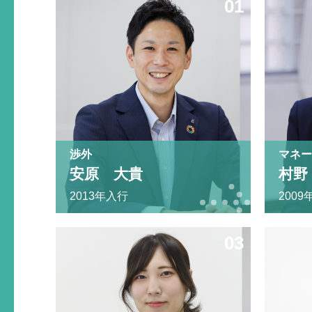
01
渉外
マネー
安原 大貴
村野
2013年入行
2009
03