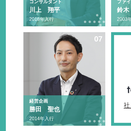
コンサルタント
ファイ
川上 翔平
鈴木
2016年入行
2003
07
経営企画
社
勝田 聖也
2014年入行