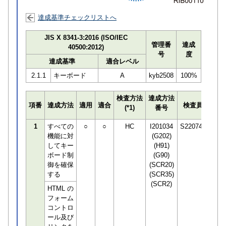
達成基準チェックリストへ
JIS X 8341-3:2016 (ISO/IEC
管理番
達成
40500:2012)
号
度
達成基準
適合レベル
2.1.1
キーボード
A
kyb2508
100%
検査方法
達成方法
プロ
項番
達成方法
適用
適合
検査員
(*1)
番号
検知
1
すべての
○
○
HC
I201034
S220748
機能に対
(G202)
してキー
(H91)
ボード制
(G90)
御を確保
(SCR20)
する
(SCR35)
(SCR2)
HTML の
フォーム
コントロ
ール及び