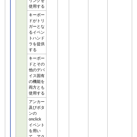
リンクを
使用する
キーボー
ドがトリ
ガーとな
るイベン
トハンド
ラを提供
する
キーボー
ドとその
他のデバ
イス固有
の機能を
両方とも
使用する
アンカー
及びボタ
ンの
onclick
イベント
を用い
て、アク