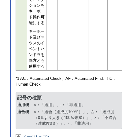
ションを
キーボー
ド操作可
能にする
キーボー
ド及びマ
ウスのイ
ベントハ
ンドラを
両方とも
使用する
*1 AC：
Automated Check
、AF：
Automated Find
、HC：
Human Check
記号の種類
適用欄
○：「適用」、-：「非適用」
適合欄
○：「適合（達成度100％）」、△：「達成度
（0％より大きく100％未満）」、×：「不適合
（達成度0％）」、-：「非適用」
ページトップへ