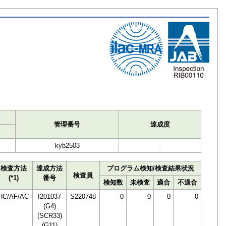
ト
管理番号
達成度
kyb2503
-
検査方法
達成方法
プログラム検知/検査結果状況
検査員
(*1)
番号
検知数
未検査
適合
不適合
HC/AF/AC
I201037
S220748
0
0
0
0
(G4)
(SCR33)
(G11)