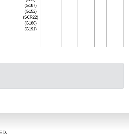
(G187)
(G152)
(SCR22)
(G186)
(G191)
ED.