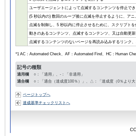
ユーザエージェントによって点滅するコンテンツを停止でき
(5 秒以内の) 数回のループ後に点滅を停止するように、アニメ
点滅を制御し、5 秒以内に停止させるために、スクリプトを
動きのあるコンテンツ、点滅するコンテンツ、又は自動更新
点滅するコンテンツのないページを再読み込みするリンク、
*1 AC：
Automated Check
、AF：
Automated Find
、HC：
Human Che
記号の種類
適用欄
○：「適用」、-：「非適用」
適合欄
○：「適合（達成度100％）」、△：「達成度（0％より大
ページトップへ
達成基準チェックリストへ
CO