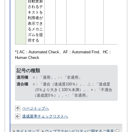
自動更新
されるテ
キストを
利用者が
表示でき
るメカニ
ズムを提
供する
*1 AC：
Automated Check
、AF：
Automated Find
、HC：
Human Check
記号の種類
適用欄
○：「適用」、-：「非適用」
適合欄
○：「適合（達成度100％）」、△：「達成度
（0％より大きく100％未満）」、×：「不適合
（達成度0％）」、-：「非適用」
ページトップへ
達成基準チェックリストへ
>
サイトマップ
>
ウェブアクセシビリティに関するご意見