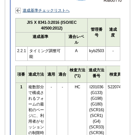
達成基準チェックリストへ
JIS X 8341-3:2016 (ISO/IEC
40500:2012)
管理番
達成
号
度
達成基準
適合レベ
ル
2.2.1
タイミング調整可
A
kyb2503
-
能
検査方法
達成方法
プロ
項番
達成方法
適用
適合
検査員
(*1)
番号
検知
1
複数部分
-
-
HC
I201036
S220748
で構成さ
(G133)
れるフォ
(G198)
ームの最
(G180)
初のペー
(SCR16)
ジに、利
(SCR1)
用者がセ
(G4)
ッション
(SCR33)
の制限時
(SCR36)