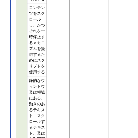
コンテン
ツをスク
ロール
し、かつ
それを一
時停止す
るメカニ
ズムを提
供するた
めにスク
リプトを
使用する
静的なウ
ィンドウ
又は領域
にある、
動きのあ
るテキス
ト、スク
ロールす
るテキス
ト、又は