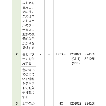
スト比を
使用し、
そのリン
ク又はコ
ントロー
ルのフォ
ーカスに
追加の視
覚的な手
がかりを
提供する
2
色とパタ
-
-
HC/AF
I201021
S241093
ーンを併
(G111)
S210657
用する
(G14)
色の違い
で伝えて
いる情報
をテキス
トでも入
手可能に
する
3
文字色の
-
-
HC
I201022
S241092